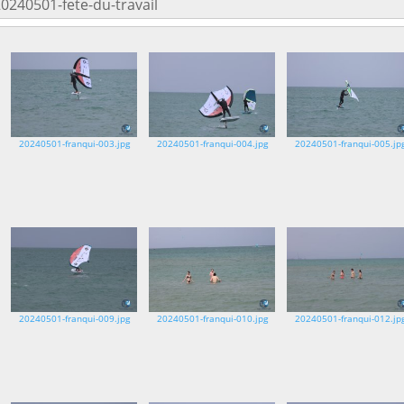
20240501-fete-du-travail
20240501-franqui-003.jpg
20240501-franqui-004.jpg
20240501-franqui-005.jp
20240501-franqui-009.jpg
20240501-franqui-010.jpg
20240501-franqui-012.jp