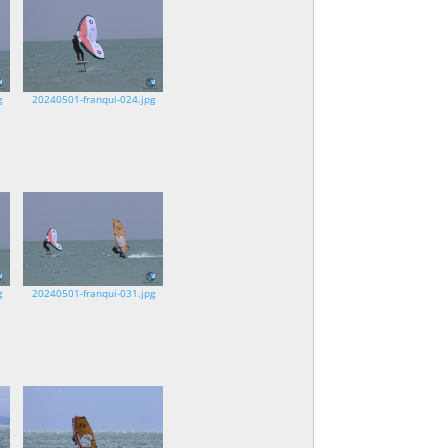
g
20240501-franqui-024.jpg
g
20240501-franqui-031.jpg