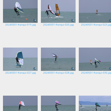
20240501-franqui-019.jpg
20240501-franqui-020.jpg
20240501-franqui-023.jp
20240501-franqui-027.jpg
20240501-franqui-028.jpg
20240501-franqui-030.jp