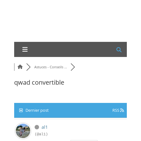
Astuces - Conseils ...
qwad convertible
Dernier post
RSS
al1
(@al1)