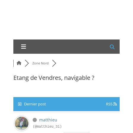
Zone Nord
Etang de Vendres, navigable ?
Dernier post
RSS
matthieu
(@matthieu_31)