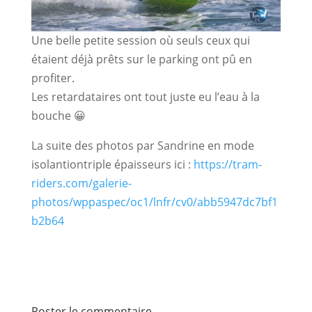
Une belle petite session où seuls ceux qui
étaient déjà prêts sur le parking ont pû en
profiter.
Les retardataires ont tout juste eu l’eau à la
bouche 😀
La suite des photos par Sandrine en mode
isolantiontriple épaisseurs ici :
https://tram-
riders.com/galerie-
photos/wppaspec/oc1/lnfr/cv0/abb5947dc7bf1
b2b64
Poster le commentaire