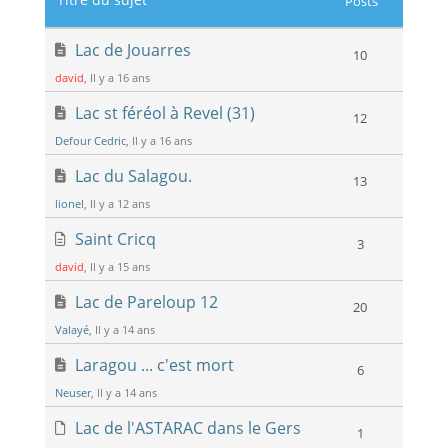
Posts
Lac de Jouarres
10
david
, Il y a 16 ans
Lac st féréol à Revel (31)
12
Defour Cedric
, Il y a 16 ans
Lac du Salagou.
13
lionel
, Il y a 12 ans
Saint Cricq
3
david
, Il y a 15 ans
Lac de Pareloup 12
20
Valayé
, Il y a 14 ans
Laragou ... c'est mort
6
Neuser
, Il y a 14 ans
Lac de l'ASTARAC dans le Gers
1