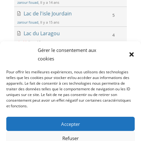
zarour fouad
, Il y a 14 ans
Lac de l'isle Jourdain
5
zarour fouad
, Il y a 15 ans
Lac du Laragou
4
david
, Il y a 16 ans
Gérer le consentement aux
Lac de la Ramée
3
cookies
david
, Il y a 16 ans
Page 1 / 2
Pour offrir les meilleures expériences, nous utilisons des technologies
Suivant
telles que les cookies pour stocker et/ou accéder aux informations des
appareils. Le fait de consentir à ces technologies nous permettra de
traiter des données telles que le comportement de navigation ou les ID
uniques sur ce site. Le fait de ne pas consentir ou de retirer son
consentement peut avoir un effet négatif sur certaines caractéristiques
et fonctions.
Droit d’acces
Politique de cookies (UE)
Politique de confidentialité
Accepter
Archive Tram-riders (2010-2021)
Refuser