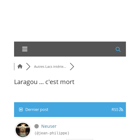
Autres Lacs intérie...
Laragou ... c'est mort
Dernier post
RSS
Neuser
(@jean-philippe)